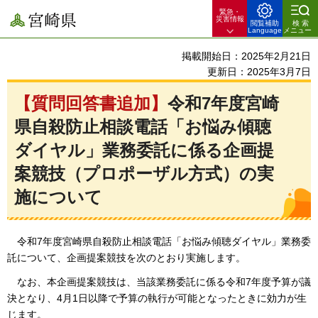
緊急・
宮崎県
災害情報
閲覧補助
検索
Language
メニュー
掲載開始日：2025年2月21日
更新日：2025年3月7日
【質問回答書追加】
令和7年度宮崎
県自殺防止相談電話「お悩み傾聴
ダイヤル」業務委託に係る企画提
案競技（プロポーザル方式）の実
施について
令和7年度宮崎県自殺防止相談電話「お悩み傾聴ダイヤル」業務委
託について、企画提案競技を次のとおり実施します。
なお、本企画提案競技は、当該業務委託に係る令和7年度予算が議
決となり、4月1日以降で予算の執行が可能となったときに効力が生
じます。