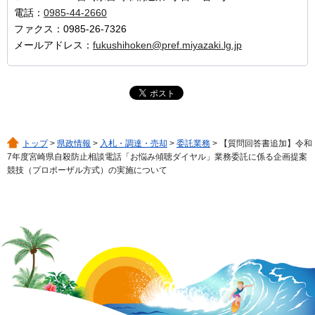
電話：
0985-44-2660
ファクス：0985-26-7326
メールアドレス：
fukushihoken@pref.miyazaki.lg.jp
トップ
>
県政情報
>
入札・調達・売却
>
委託業務
> 【質問回答書追加】令和
7年度宮崎県自殺防止相談電話「お悩み傾聴ダイヤル」業務委託に係る企画提案
競技（プロポーザル方式）の実施について