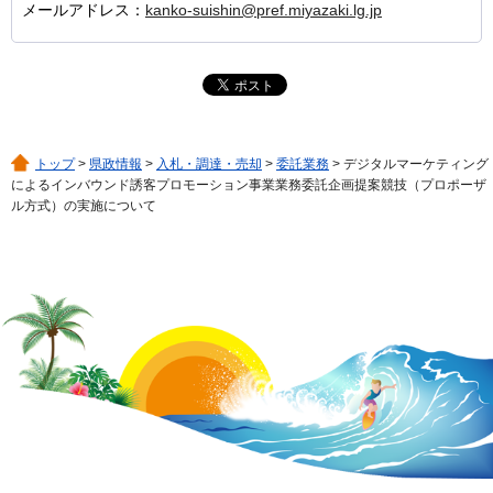
メールアドレス：
kanko-suishin@pref.miyazaki.lg.jp
トップ
>
県政情報
>
入札・調達・売却
>
委託業務
> デジタルマーケティング
によるインバウンド誘客プロモーション事業業務委託企画提案競技（プロポーザ
ル方式）の実施について