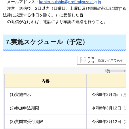
メールアドレス：
kanko-suishin@pref.miyazaki.lg.jp
注意：送信後
、2日以内（日曜日、土曜日及び国民の祝日に関する
法律に規定する休日を除く。）に受領した旨
の返信がなければ、電話により確認の連絡を行うこと。
7.実施スケジュール（予定）
画面サイズで表示
内容
(1)実施告示
令和8年3月2日（月
(2)参加申込期限
令和8年3月12日（
(3)質問書受付期限
令和8年3月12日（