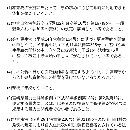
(1)本業務の実施に当たって、県の求めに応じて即時に対応できる
体制を整えていること。
(2)地方自治法施行令（昭和22年政令第16号）第167条の4（一般
競争入札の参加者の資格）の規定に該当しない者であること。
(3)会社更生法（平成14年法律第154号）に基づく更生手続き開始
の申し立て、民事再生法（平成11年法律第225号）に基づく再
生手続の開始の申し立て又は破産法（平成16年法律第75号）
に基づく破産手続開始の申し立てがなされていない者であるこ
と。
(4)この公告の日から受託候補者を選定するまでの間に、宮崎県か
ら入札参加資格停止の措置を受けていない者であること。
(5)県税に未納がないこと。
(6)宮崎県暴力団排除条例（平成23年条例第18号）第2条第1号に
規定する暴力団、又は、代表者及び役員が同条例第2条第4号に
規定する暴力団関係者でない者であること。
(7)地方税法（昭和25年法律第226号）第321条の4及び各市町村の
条例の規定により個人住民税の特別徴収義務者とされている法