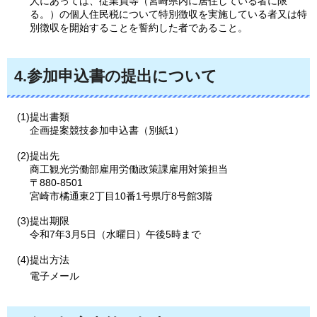
人にあっては、従業員等（宮崎県内に居住している者に限
る。）の個人住民税について特別徴収を実施している者又は特
別徴収を開始することを誓約した者であること。
4.参加申込書の提出について
(1)提出書類
企画提案競技参加申込書（別紙1）
(2)提出先
商工観光労働部雇用労働政策課雇用対策担当
〒880-8501
宮崎市橘通東2丁目10番1号県庁8号館3階
(3)提出期限
令和7年3月5日（水曜日）午後5時まで
(4)提出方法
電子メール