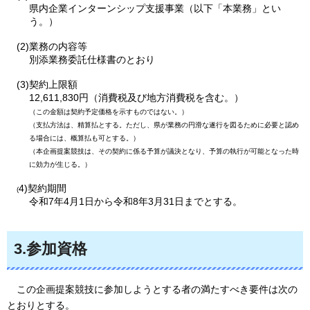
県内企業インターンシップ支援事業（以下「本業務」とい
う。）
(2)業務の内容等
別添業務委託仕様書のとおり
(3)契約上限額
12,611,830円（消費税及び地方消費税を含む。）
（この金額は契約予定価格を示すものではない。）
（支払方法は、精算払とする。ただし、県が業務の円滑な遂行を図るために必要と認め
る場合には、概算払も可とする。）
（本企画提案競技は、その契約に係る予算が議決となり、予算の執行が可能となった時
に効力が生じる。）
4)契約期間
(
令和7年4月1日から令和8年3月31日までとする。
3.参加資格
この
企画提案競技に参加しようとする者の満たすべき要件は次の
とおりとする。