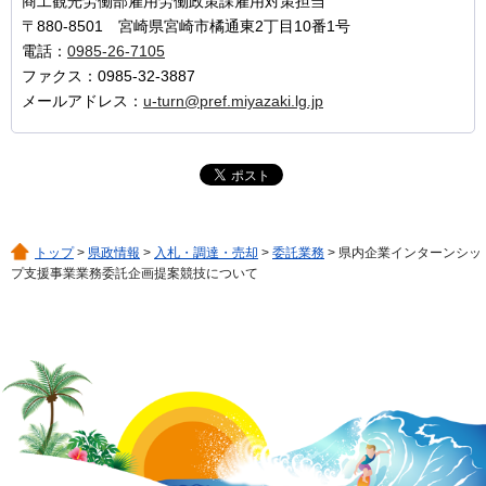
商工観光労働部雇用労働政策課雇用対策担当
〒880-8501 宮崎県宮崎市橘通東2丁目10番1号
電話：
0985-26-7105
ファクス：0985-32-3887
メールアドレス：
u-turn@pref.miyazaki.lg.jp
トップ
>
県政情報
>
入札・調達・売却
>
委託業務
> 県内企業インターンシッ
プ支援事業業務委託企画提案競技について