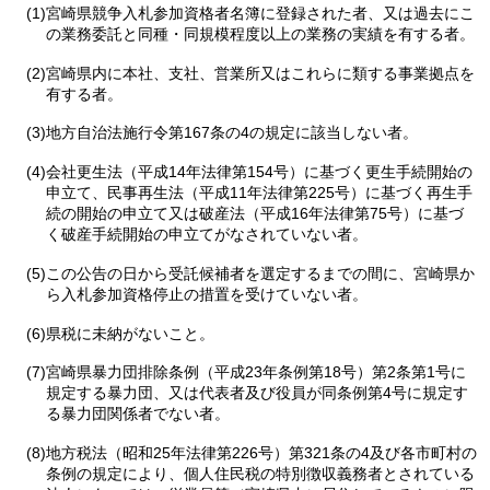
(1)宮崎県競争入札参加資格者名簿に登録された者、又は過去にこ
の業務委託と同種・同規模程度以上の業務の実績を有する者。
(2)宮崎県内に本社、支社、営業所又はこれらに類する事業拠点を
有する者。
(3)地方自治法施行令第167条の4の規定に該当しない者。
(4)会社更生法（平成14年法律第154号）に基づく更生手続開始の
申立て、民事再生法（平成11年法律第225号）に基づく再生手
続の開始の申立て又は破産法（平成16年法律第75号）に基づ
く破産手続開始の申立てがなされていない者。
(5)この公告の日から受託候補者を選定するまでの間に、宮崎県か
ら入札参加資格停止の措置を受けていない者。
(6)県税に未納がないこと。
(7)宮崎県暴力団排除条例（平成23年条例第18号）第2条第1号に
規定する暴力団、又は代表者及び役員が同条例第4号に規定す
る暴力団関係者でない者。
(8)地方税法（昭和25年法律第226号）第321条の4及び各市町村の
条例の規定により、個人住民税の特別徴収義務者とされている