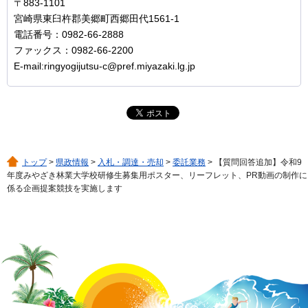
〒883-1101
宮崎県東臼杵郡美郷町西郷田代1561-1
電話番号：0982-66-2888
ファックス：0982-66-2200
E-mail:ringyogijutsu-c@pref.miyazaki.lg.jp
トップ
>
県政情報
>
入札・調達・売却
>
委託業務
> 【質問回答追加】令和9
年度みやざき林業大学校研修生募集用ポスター、リーフレット、PR動画の制作に
係る企画提案競技を実施します