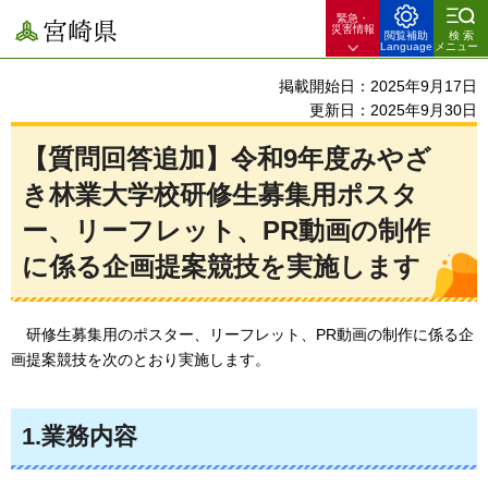
緊急・
宮崎県
災害情報
閲覧補助
検索
Language
メニュー
掲載開始日：2025年9月17日
更新日：2025年9月30日
【質問回答追加】令和9年度みやざ
き林業大学校研修生募集用ポスタ
ー、リーフレット、PR動画の制作
に係る企画提案競技を実施します
研修
生募集用のポスター、リーフレット、PR動画の制作に係る企
画提案競技を次のとおり実施します。
1.業務内容