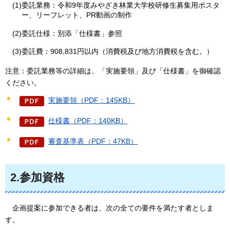
(1)委託業務：令和9年度みやざき林業大学校研修生募集用ポスタ
ー、リーフレット、PR動画の制作
(2)委託仕様：別添「仕様書」参照
(3)委託費：908,831円以内（消費税及び地方消費税を含む。）
注意：委託業務等の詳細は、「実施要領」及び「仕様書」を御確認
ください。
実施要領（PDF：145KB）
仕様書（PDF：140KB）
審査基準表（PDF：47KB）
2.参加資格
企画提案
に参加できる者は、次の全ての要件を満たす者としま
す。