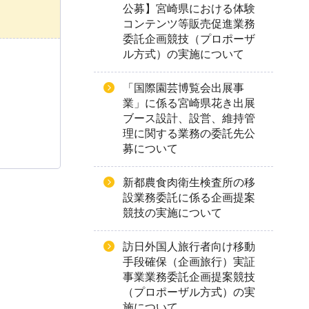
公募】宮崎県における体験
コンテンツ等販売促進業務
委託企画競技（プロポーザ
ル方式）の実施について
「国際園芸博覧会出展事
業」に係る宮崎県花き出展
ブース設計、設営、維持管
理に関する業務の委託先公
募について
新都農食肉衛生検査所の移
設業務委託に係る企画提案
競技の実施について
訪日外国人旅行者向け移動
手段確保（企画旅行）実証
事業業務委託企画提案競技
（プロポーザル方式）の実
施について