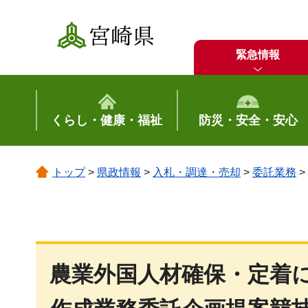
宮崎県
緊急情報
くらし・健康・福祉
防災・安全・安心
トップ
>
県政情報
>
入札・調達・売却
>
委託業務
>
農業外国人材確保・定着