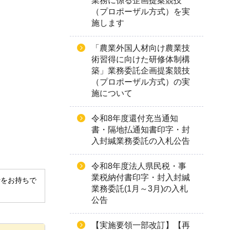
業務に係る企画提案競技
（プロポーザル方式）を実
施します
「農業外国人材向け農業技
術習得に向けた研修体制構
築」業務委託企画提案競技
（プロポーザル方式）の実
施について
令和8年度還付充当通知
書・隔地払通知書印字・封
入封緘業務委託の入札公告
令和8年度法人県民税・事
業税納付書印字・封入封緘
derをお持ちで
業務委託(1月～3月)の入札
公告
【実施要領一部改訂】【再