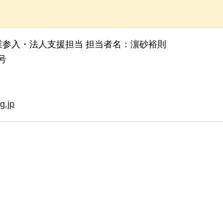
参入・法人支援担当 担当者名：濵砂裕則
号
g.jp