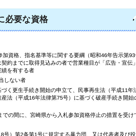
に必要な資格
加資格、指名基準等に関する要綱（昭和46年告示第93
は契約までに取得見込みの者で営業種目が「広告・宣伝
実績を有する者
該当しない者
基づく更生手続き開始の申立て、民事再生法（平成11年法
産法（平成16年法律第75号）に基づく破産手続き開始
までの間に、宮崎県から入札参加資格停止の措置を受け
18号）第2条第1号に規定する暴力団、又は代表者及び