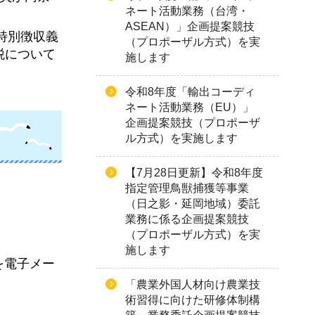
ネート活動業務（台湾・
ASEAN）」企画提案競技
の特別徴収義
（プロポーザル方式）を実
税について
施します
令和8年度「輸出コーディ
ネート活動業務（EU）」
企画提案競技（プロポーザ
ル方式）を実施します
【7月28日更新】令和8年度
指定管理鳥獣捕獲等事業
（日之影・延岡地域）委託
業務に係る企画提案競技
（プロポーザル方式）を実
施します
を電子メー
「農業外国人材向け農業技
術習得に向けた研修体制構