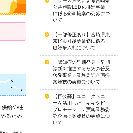
「リース方式による宮崎県
公共施設LED化推進事業」
に係る企画提案の公募につ
いて
【一部修正あり】宮崎県東
京ビル引越等業務に係る一
般競争入札について
「認知症の早期発見・早期
診断を推進するための普及
啓発事業」業務委託企画提
案競技の実施について
【再公募】ユニークベニュ
ーを活用した「キキタビ」
ー供給の柱
プロモーション実施業務委
深めるため
託企画提案競技の実施につ
いて