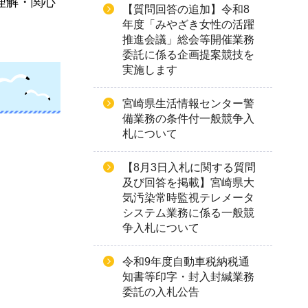
理解・関心
【質問回答の追加】令和8
年度「みやざき女性の活躍
推進会議」総会等開催業務
委託に係る企画提案競技を
実施します
宮崎県生活情報センター警
備業務の条件付一般競争入
札について
【8月3日入札に関する質問
及び回答を掲載】宮崎県大
気汚染常時監視テレメータ
システム業務に係る一般競
争入札について
令和9年度自動車税納税通
知書等印字・封入封緘業務
委託の入札公告