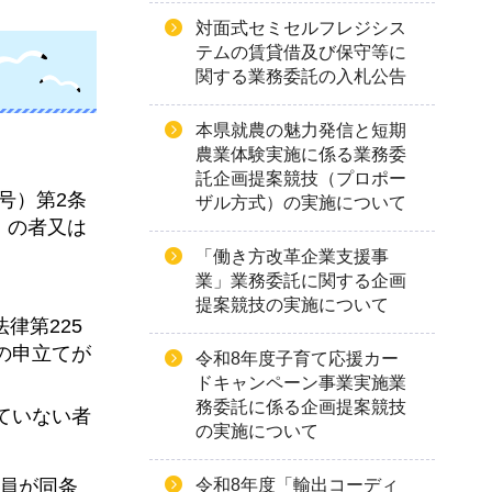
対面式セミセルフレジシス
テムの賃貸借及び保守等に
関する業務委託の入札公告
本県就農の魅力発信と短期
農業体験実施に係る業務委
託企画提案競技（プロポー
号）第2条
ザル方式）の実施について
」の者又は
「働き方改革企業支援事
業」業務委託に関する企画
提案競技の実施について
律第225
の申立てが
令和8年度子育て応援カー
ドキャンペーン事業実施業
務委託に係る企画提案競技
ていない者
の実施について
令和8年度「輸出コーディ
役員が同条