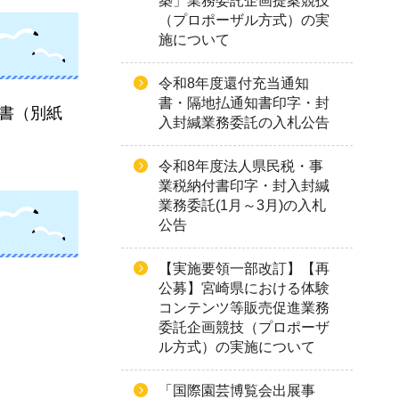
築」業務委託企画提案競技
（プロポーザル方式）の実
施について
令和8年度還付充当通知
書・隔地払通知書印字・封
込書（別紙
入封緘業務委託の入札公告
令和8年度法人県民税・事
業税納付書印字・封入封緘
業務委託(1月～3月)の入札
公告
【実施要領一部改訂】【再
公募】宮崎県における体験
コンテンツ等販売促進業務
委託企画競技（プロポーザ
ル方式）の実施について
「国際園芸博覧会出展事