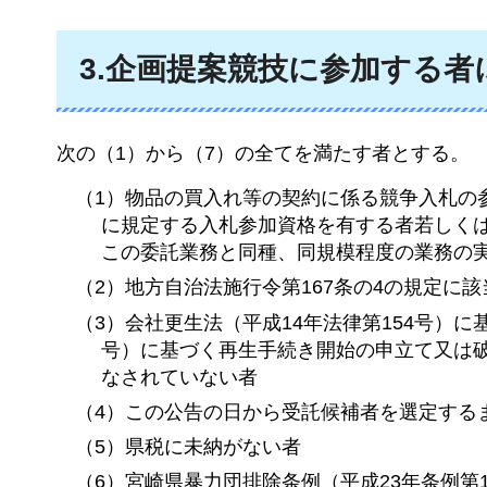
3.企画提案競技に参加する者
次の（1）から（7）の全てを満たす者とする。
（1）物品の買入れ等の契約に係る競争入札の参
に規定する入札参加資格を有する者若しく
この委託業務と同種、同規模程度の業務の
（2）地方自治法施行令第167条の4の規定に
（3）会社更生法（平成14年法律第154号）に
号）に基づく再生手続き開始の申立て又は破
なされていない者
（4）この公告の日から受託候補者を選定する
（5）県税に未納がない者
（6）宮崎県暴力団排除条例（平成23年条例第