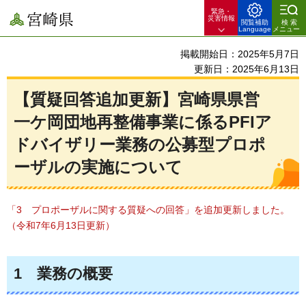
緊急・
宮崎県
災害情報
閲覧補助
検索
Language
メニュー
掲載開始日：2025年5月7日
更新日：2025年6月13日
【質疑回答追加更新】宮崎県県営
一ケ岡団地再整備事業に係るPFIア
ドバイザリー業務の公募型プロポ
ーザルの実施について
「3
プロポーザルに関する質疑への回答」を追加更新しました。
（令和7年6月13日更新）
1
業務の概要