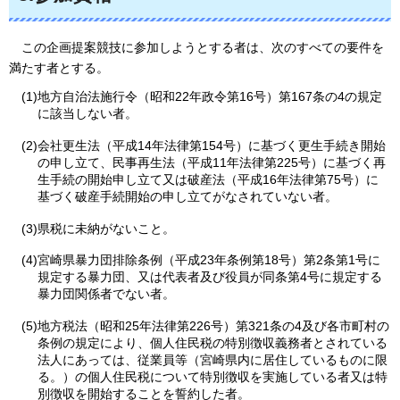
この
企画提案競技に参加しようとする者は、次のすべての要件を
満たす者とする。
(1)地方自治法施行令（昭和22年政令第16号）第167条の4の規定
に該当しない者。
(2)会社更生法（平成14年法律第154号）に基づく更生手続き開始
の申し立て、民事再生法（平成11年法律第225号）に基づく再
生手続の開始申し立て又は破産法（平成16年法律第75号）に
基づく破産手続開始の申し立てがなされていない者。
(3)県税に未納がないこと。
(4)宮崎県暴力団排除条例（平成23年条例第18号）第2条第1号に
規定する暴力団、又は代表者及び役員が同条第4号に規定する
暴力団関係者でない者。
(5)地方税法（昭和25年法律第226号）第321条の4及び各市町村の
条例の規定により、個人住民税の特別徴収義務者とされている
法人にあっては、従業員等（宮崎県内に居住しているものに限
る。）の個人住民税について特別徴収を実施している者又は特
別徴収を開始することを誓約した者。