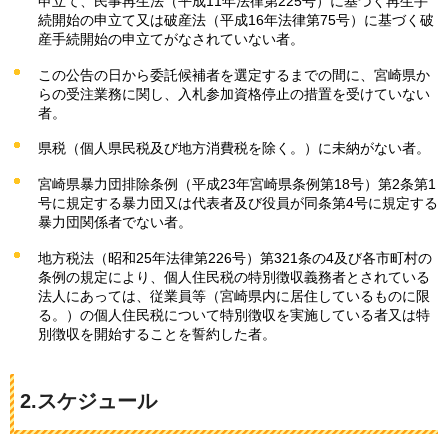
申立て、民事再生法（平成11年法律第225号）に基づく再生手
続開始の申立て又は破産法（平成16年法律第75号）に基づく破
産手続開始の申立てがなされていない者。
この公告の日から委託候補者を選定するまでの間に、宮崎県か
らの受注業務に関し、入札参加資格停止の措置を受けていない
者。
県税（個人県民税及び地方消費税を除く。）に未納がない者。
宮崎県暴力団排除条例（平成23年宮崎県条例第18号）第2条第1
号に規定する暴力団又は代表者及び役員が同条第4号に規定する
暴力団関係者でない者。
地方税法（昭和25年法律第226号）第321条の4及び各市町村の
条例の規定により、個人住民税の特別徴収義務者とされている
法人にあっては、従業員等（宮崎県内に居住しているものに限
る。）の個人住民税について特別徴収を実施している者又は特
別徴収を開始することを誓約した者。
2.スケジュール