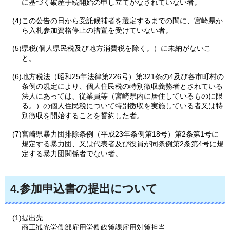
に基づく破産手続開始の申し立てがなされていない者。
(4)この公告の日から受託候補者を選定するまでの間に、宮崎県か
ら入札参加資格停止の措置を受けていない者。
(5)県税(個人県民税及び地方消費税を除く。）に未納がないこ
と。
(6)地方税法（昭和25年法律第226号）第321条の4及び各市町村の
条例の規定により、個人住民税の特別徴収義務者とされている
法人にあっては、従業員等（宮崎県内に居住しているものに限
る。）の個人住民税について特別徴収を実施している者又は特
別徴収を開始することを誓約した者。
(7)宮崎県暴力団排除条例（平成23年条例第18号）第2条第1号に
規定する暴力団、又は代表者及び役員が同条例第2条第4号に規
定する暴力団関係者でない者。
4.参加申込書の提出について
(1)提出先
商工観光労働部雇用労働政策課雇用対策担当