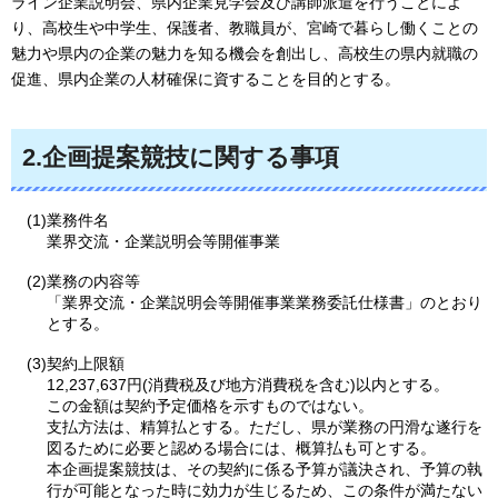
ライン企業説明会、県内企業見学会及び講師派遣を行うことによ
り、高校生や中学生、保護者、教職員が、宮崎で暮らし働くことの
魅力や県内の企業の魅力を知る機会を創出し、高校生の県内就職の
促進、県内企業の人材確保に資することを目的とする。
2.企画提案競技に関する事項
(1)業務件名
業界交流・企業説明会等開催事業
(2)業務の内容等
「業界交流・企業説明会等開催事業業務委託仕様書」のとおり
とする。
(3)契約上限額
12,237,637円(消費税及び地方消費税を含む)以内とする。
この金額は契約予定価格を示すものではない。
支払方法は、精算払とする。ただし、県が業務の円滑な遂行を
図るために必要と認める場合には、概算払も可とする。
本企画提案競技は、その契約に係る予算が議決され、予算の執
行が可能となった時に効力が生じるため、この条件が満たない