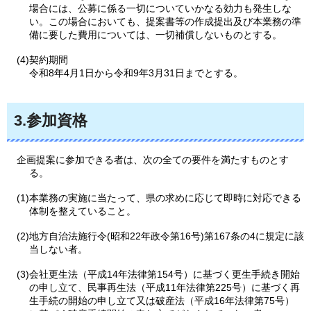
場合には、公募に係る一切についていかなる効力も発生しな
い。この場合においても、提案書等の作成提出及び本業務の準
備に要した費用については、一切補償しないものとする。
(4)契約期間
令和8年4月1日から令和9年3月31日までとする。
3.参加資格
企画提案に参加できる者は、次の全ての要件を満たすものとす
る。
(1)本業務の実施に当たって、県の求めに応じて即時に対応できる
体制を整えていること。
(2)地方自治法施行令(昭和22年政令第16号)第167条の4に規定に該
当しない者。
(3)会社更生法（平成14年法律第154号）に基づく更生手続き開始
の申し立て、民事再生法（平成11年法律第225号）に基づく再
生手続の開始の申し立て又は破産法（平成16年法律第75号）