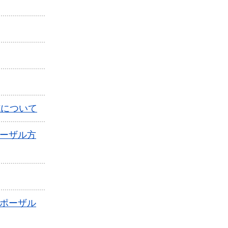
施について
ーザル方
ポーザル