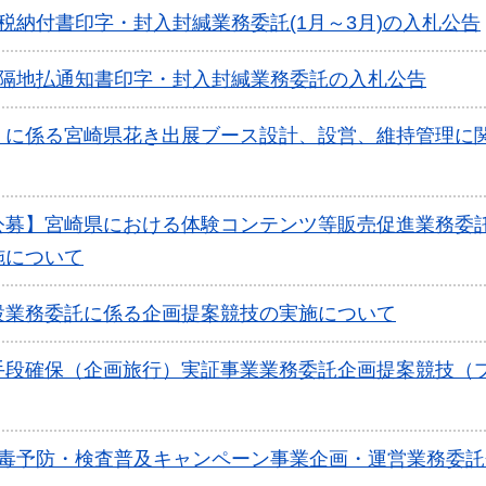
税納付書印字・封入封緘業務委託(1月～3月)の入札公告
・隔地払通知書印字・封入封緘業務委託の入札公告
」に係る宮崎県花き出展ブース設計、設営、維持管理に
公募】宮崎県における体験コンテンツ等販売促進業務委
施について
設業務委託に係る企画提案競技の実施について
手段確保（企画旅行）実証事業業務委託企画提案競技（
梅毒予防・検査普及キャンペーン事業企画・運営業務委託