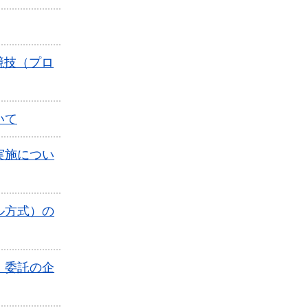
競技（プロ
いて
実施につい
ル方式）の
」委託の企