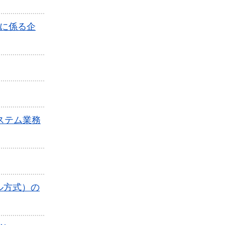
に係る企
ステム業務
ル方式）の