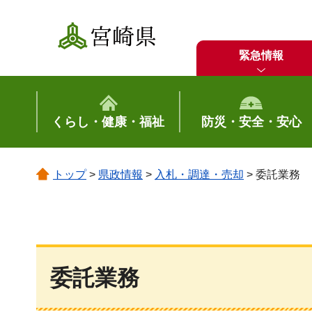
宮崎県
緊急情報
くらし・健康・福祉
防災・安全・安心
トップ
>
県政情報
>
入札・調達・売却
> 委託業務
委託業務