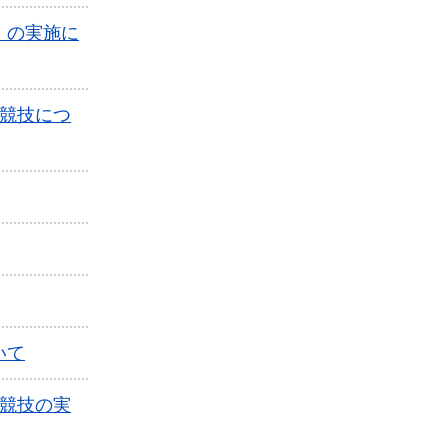
）の実施に
競技につ
いて
競技の実