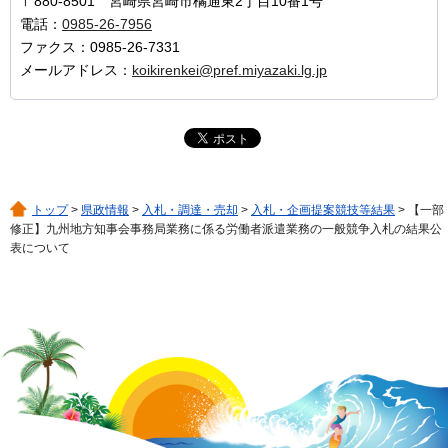
〒880-8501 宮崎県宮崎市橘通東2丁目10番1号
電話：
0985-26-7956
ファクス：0985-26-7331
メールアドレス：
koikirenkei@pref.miyazaki.lg.jp
トップ
>
県政情報
>
入札・調達・売却
>
入札・企画提案競技等結果
> 【一部
修正】九州地方知事会事務局業務に係る労働者派遣業務の一般競争入札の結果公
表について