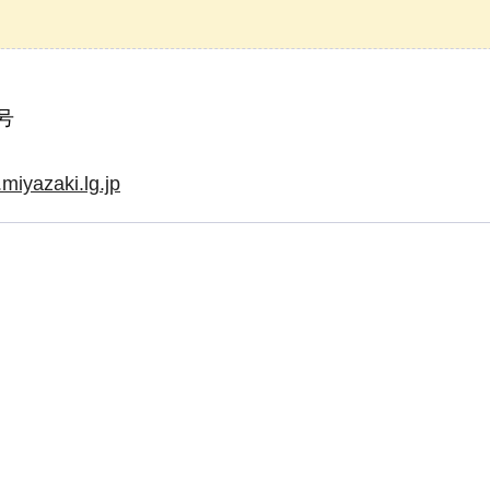
号
iyazaki.lg.jp