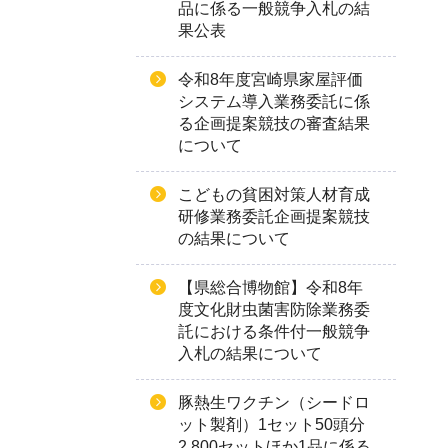
品に係る一般競争入札の結
果公表
令和8年度宮崎県家屋評価
システム導入業務委託に係
る企画提案競技の審査結果
について
こどもの貧困対策人材育成
研修業務委託企画提案競技
の結果について
【県総合博物館】令和8年
度文化財虫菌害防除業務委
託における条件付一般競争
入札の結果について
豚熱生ワクチン（シードロ
ット製剤）1セット50頭分
2,800セットほか1品に係る