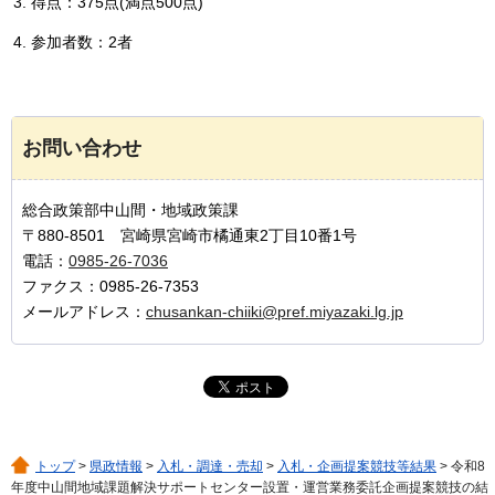
得点：375点(満点500点)
参加者数：2者
お問い合わせ
総合政策部中山間・地域政策課
〒880-8501 宮崎県宮崎市橘通東2丁目10番1号
電話：
0985-26-7036
ファクス：0985-26-7353
メールアドレス：
chusankan-chiiki@pref.miyazaki.lg.jp
トップ
>
県政情報
>
入札・調達・売却
>
入札・企画提案競技等結果
> 令和8
年度中山間地域課題解決サポートセンター設置・運営業務委託企画提案競技の結