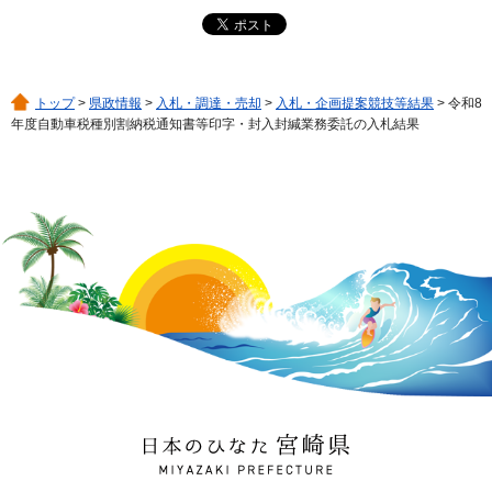
トップ
>
県政情報
>
入札・調達・売却
>
入札・企画提案競技等結果
> 令和8
年度自動車税種別割納税通知書等印字・封入封緘業務委託の入札結果
日本のひなた 宮崎県
MIYAZAKI PREFECTURE