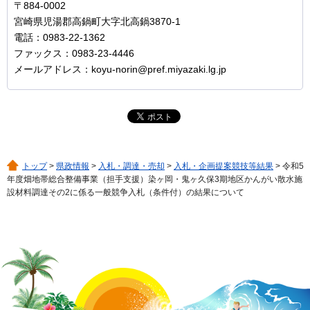
〒884-0002
宮崎県児湯郡高鍋町大字北高鍋3870-1
電話：0983-22-1362
ファックス：0983-23-4446
メールアドレス：koyu-norin@pref.miyazaki.lg.jp
トップ
>
県政情報
>
入札・調達・売却
>
入札・企画提案競技等結果
> 令和5
年度畑地帯総合整備事業（担手支援）染ヶ岡・鬼ヶ久保3期地区かんがい散水施
設材料調達その2に係る一般競争入札（条件付）の結果について