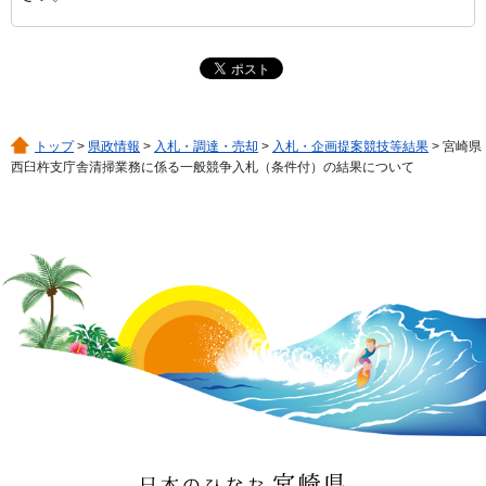
トップ
>
県政情報
>
入札・調達・売却
>
入札・企画提案競技等結果
> 宮崎県
西臼杵支庁舎清掃業務に係る一般競争入札（条件付）の結果について
日本のひなた 宮崎県