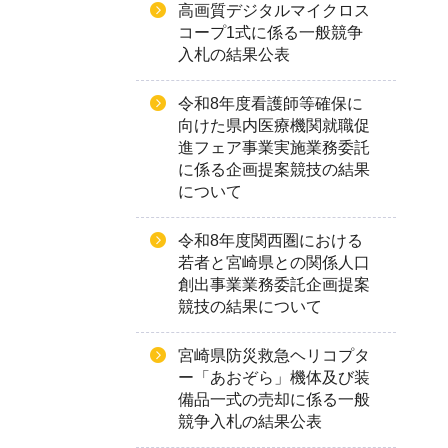
高画質デジタルマイクロス
コープ1式に係る一般競争
入札の結果公表
令和8年度看護師等確保に
向けた県内医療機関就職促
進フェア事業実施業務委託
に係る企画提案競技の結果
について
令和8年度関西圏における
若者と宮崎県との関係人口
創出事業業務委託企画提案
競技の結果について
宮崎県防災救急ヘリコプタ
ー「あおぞら」機体及び装
備品一式の売却に係る一般
競争入札の結果公表