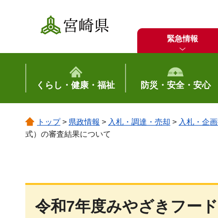
宮崎県
緊急情報
くらし・健康・福祉
防災・安全・安心
トップ
>
県政情報
>
入札・調達・売却
>
入札・企画
式）の審査結果について
令和7年度みやざきフー