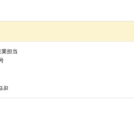
産業担当
号
g.jp