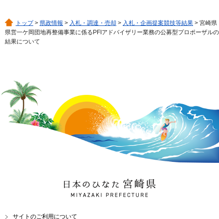
トップ
>
県政情報
>
入札・調達・売却
>
入札・企画提案競技等結果
> 宮崎県
県営一ケ岡団地再整備事業に係るPFIアドバイザリー業務の公募型プロポーザルの
結果について
日本のひなた 宮崎県
MIYAZAKI PREFECTURE
サイトのご利用について