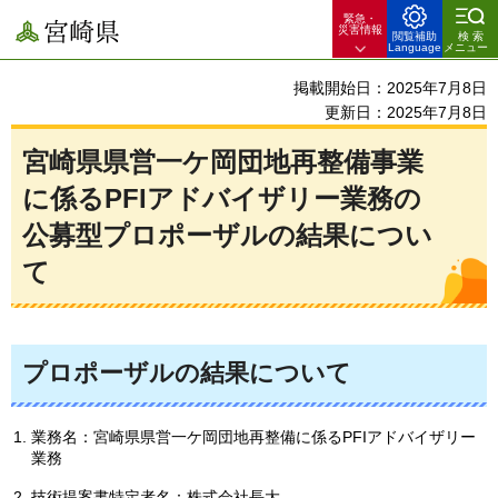
緊急・
宮崎県
災害情報
閲覧補助
検索
Language
メニュー
掲載開始日：2025年7月8日
更新日：2025年7月8日
宮崎県県営一ケ岡団地再整備事業
に係るPFIアドバイザリー業務の
公募型プロポーザルの結果につい
て
プロポーザルの結果について
業務名：宮崎県県営一ケ岡団地再整備に係るPFIアドバイザリー
業務
技術提案書特定者名：株式会社長大