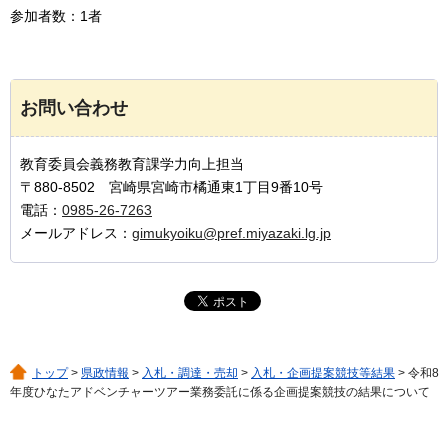
参加者数：1者
お問い合わせ
教育委員会義務教育課学力向上担当
〒880-8502 宮崎県宮崎市橘通東1丁目9番10号
電話：
0985-26-7263
メールアドレス：
gimukyoiku@pref.miyazaki.lg.jp
トップ
>
県政情報
>
入札・調達・売却
>
入札・企画提案競技等結果
> 令和8
年度ひなたアドベンチャーツアー業務委託に係る企画提案競技の結果について