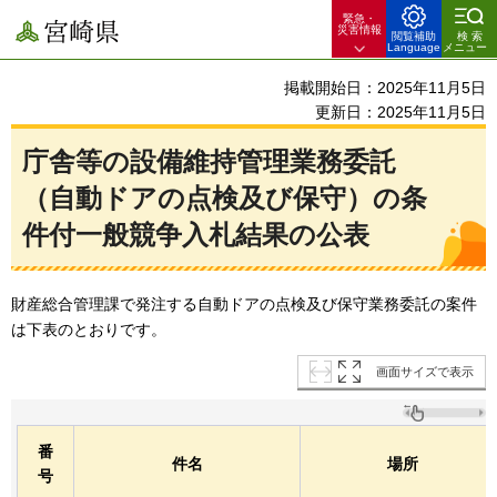
緊急・
宮崎県
災害情報
閲覧補助
検索
Language
メニュー
掲載開始日：2025年11月5日
更新日：2025年11月5日
庁舎等の設備維持管理業務委託
（自動ドアの点検及び保守）の条
件付一般競争入札結果の公表
財産総合管理課で発注する自動ドアの点検及び保守業務委託の案件
は下表のとおりです。
画面サイズで表示
番
件名
場所
号