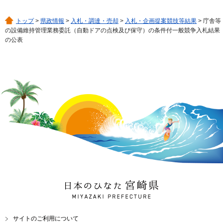
トップ
>
県政情報
>
入札・調達・売却
>
入札・企画提案競技等結果
> 庁舎等
の設備維持管理業務委託（自動ドアの点検及び保守）の条件付一般競争入札結果
の公表
日本のひなた 宮崎県
MIYAZAKI PREFECTURE
サイトのご利用について