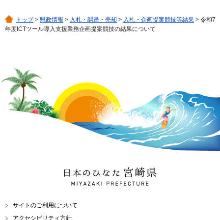
トップ
>
県政情報
>
入札・調達・売却
>
入札・企画提案競技等結果
> 令和7
年度ICTツール導入支援業務企画提案競技の結果について
日本のひなた 宮崎県
MIYAZAKI PREFECTURE
サイトのご利用について
アクセシビリティ方針