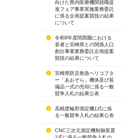
向けた県内医療機関就職促
進フェア事業実施業務委託
に係る企画提案競技の結果
について
令和8年度関西圏における
若者と宮崎県との関係人口
創出事業業務委託企画提案
競技の結果について
宮崎県防災救急ヘリコプタ
ー「あおぞら」機体及び装
備品一式の売却に係る一般
競争入札の結果公表
高精度輪郭測定機1式に係
る一般競争入札の結果公表
CNC三次元測定機制御装置
1式に係る一般競争入札の