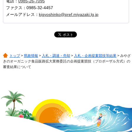
電話：
0985-26-7095
ファクス：0985-32-4457
メールアドレス：
kigyoshinko@pref.miyazaki.lg.jp
トップ
>
県政情報
>
入札・調達・売却
>
入札・企画提案競技等結果
> みやざ
きのオーガニック食品販路拡大業務委託の企画提案競技（プロポーザル方式）の
審査結果について