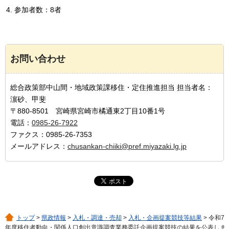
参加者数：8者
お問い合わせ
総合政策部中山間・地域政策課移住・定住推進担当 担当者名：
濵砂、甲斐
〒880-8501 宮崎県宮崎市橘通東2丁目10番1号
電話：
0985-26-7922
ファクス：0985-26-7353
メールアドレス：
chusankan-chiiki@pref.miyazaki.lg.jp
トップ
>
県政情報
>
入札・調達・売却
>
入札・企画提案競技等結果
> 令和7
年度移住者動向・関係人口創出意識調査業務委託企画提案競技の結果を公表しま