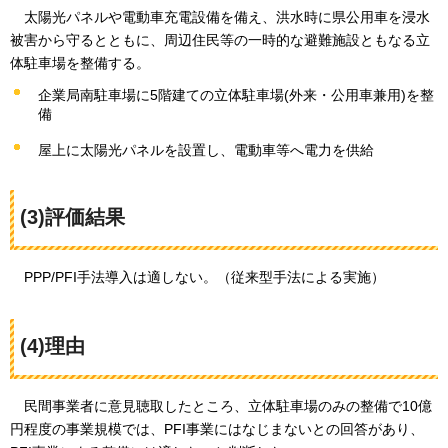
太陽光パネルや電動車充電設備を備え、洪水時に県公用車を浸水
被害から守るとともに、周辺住民等の一時的な避難施設ともなる立
体駐車場を整備する。
企業局南駐車場に5階建ての立体駐車場(外来・公用車兼用)を整
備
屋上に太陽光パネルを設置し、電動車等へ電力を供給
(3)評価結果
PPP/PFI手法導入は適しない。（従来型手法による実施）
(4)理由
民間事業者に意見聴取したところ、立体駐車場のみの整備で10億
円程度の事業規模では、PFI事業にはなじまないとの回答があり、