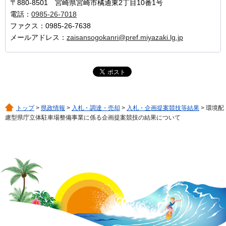
〒880-8501 宮崎県宮崎市橘通東2丁目10番1号
電話：
0985-26-7018
ファクス：0985-26-7638
メールアドレス：
zaisansogokanri@pref.miyazaki.lg.jp
トップ
>
県政情報
>
入札・調達・売却
>
入札・企画提案競技等結果
> 環境配
慮型県庁立体駐車場整備事業に係る企画提案競技の結果について