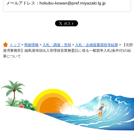
メールアドレス：hokubu-kowan@pref.miyazaki.lg.jp
トップ
>
県政情報
>
入札・調達・売却
>
入札・企画提案競技等結果
> 【北部
港湾事務所】細島港埠頭出入管理保安業務委託に係る一般競争入札(条件付)の結
果について