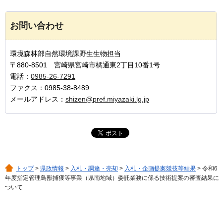
お問い合わせ
環境森林部自然環境課野生生物担当
〒880-8501 宮崎県宮崎市橘通東2丁目10番1号
電話：
0985-26-7291
ファクス：0985-38-8489
メールアドレス：
shizen@pref.miyazaki.lg.jp
トップ
>
県政情報
>
入札・調達・売却
>
入札・企画提案競技等結果
> 令和6
年度指定管理鳥獣捕獲等事業（県南地域）委託業務に係る技術提案の審査結果に
ついて