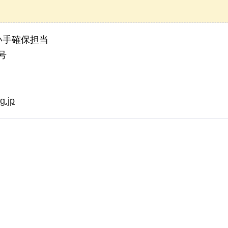
い手確保担当
号
g.jp