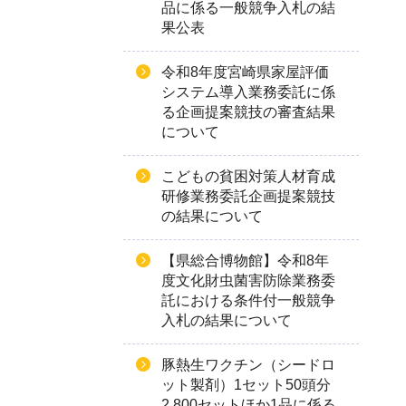
品に係る一般競争入札の結
果公表
令和8年度宮崎県家屋評価
システム導入業務委託に係
る企画提案競技の審査結果
について
こどもの貧困対策人材育成
研修業務委託企画提案競技
の結果について
【県総合博物館】令和8年
度文化財虫菌害防除業務委
託における条件付一般競争
入札の結果について
豚熱生ワクチン（シードロ
ット製剤）1セット50頭分
2,800セットほか1品に係る