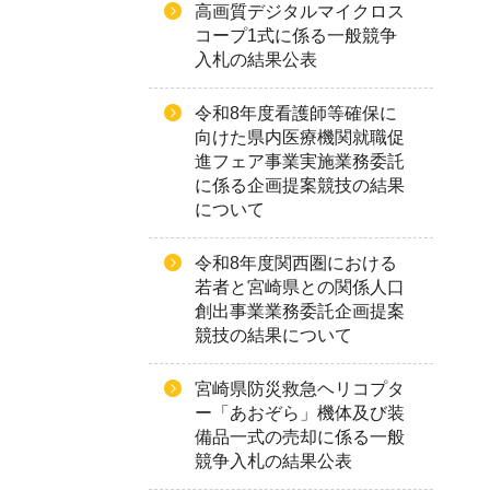
高画質デジタルマイクロス
コープ1式に係る一般競争
入札の結果公表
令和8年度看護師等確保に
向けた県内医療機関就職促
進フェア事業実施業務委託
に係る企画提案競技の結果
について
令和8年度関西圏における
若者と宮崎県との関係人口
創出事業業務委託企画提案
競技の結果について
宮崎県防災救急ヘリコプタ
ー「あおぞら」機体及び装
備品一式の売却に係る一般
競争入札の結果公表