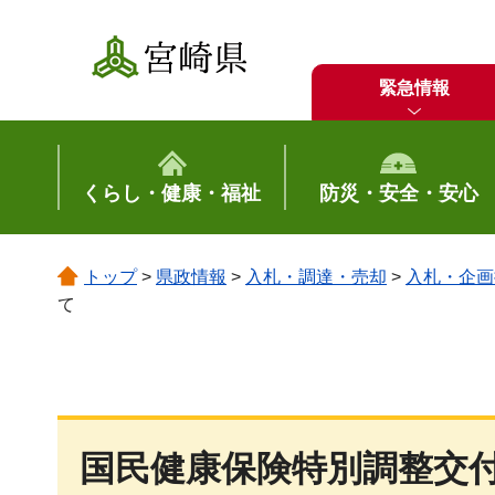
宮崎県
緊急情報
くらし・健康・福祉
防災・安全・安心
トップ
>
県政情報
>
入札・調達・売却
>
入札・企画
て
国民健康保険特別調整交