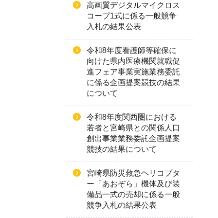
高画質デジタルマイクロス
コープ1式に係る一般競争
入札の結果公表
令和8年度看護師等確保に
向けた県内医療機関就職促
進フェア事業実施業務委託
に係る企画提案競技の結果
について
令和8年度関西圏における
若者と宮崎県との関係人口
創出事業業務委託企画提案
競技の結果について
宮崎県防災救急ヘリコプタ
ー「あおぞら」機体及び装
備品一式の売却に係る一般
競争入札の結果公表