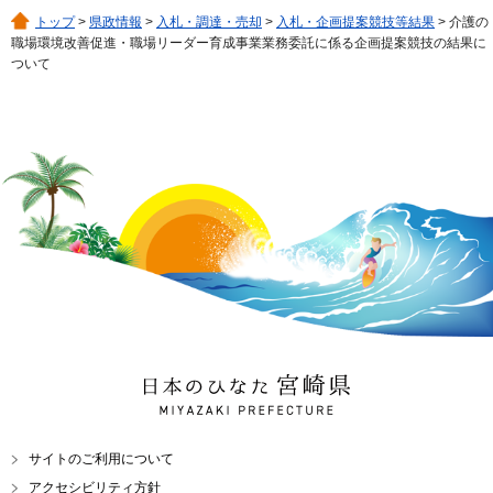
トップ
>
県政情報
>
入札・調達・売却
>
入札・企画提案競技等結果
> 介護の
職場環境改善促進・職場リーダー育成事業業務委託に係る企画提案競技の結果に
ついて
日本のひなた 宮崎県
MIYAZAKI PREFECTURE
サイトのご利用について
アクセシビリティ方針