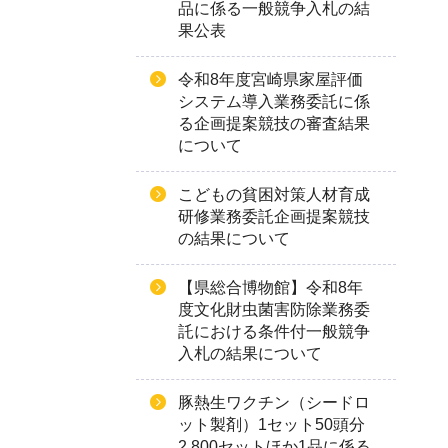
品に係る一般競争入札の結
果公表
令和8年度宮崎県家屋評価
システム導入業務委託に係
る企画提案競技の審査結果
について
こどもの貧困対策人材育成
研修業務委託企画提案競技
の結果について
【県総合博物館】令和8年
度文化財虫菌害防除業務委
託における条件付一般競争
入札の結果について
豚熱生ワクチン（シードロ
ット製剤）1セット50頭分
2,800セットほか1品に係る