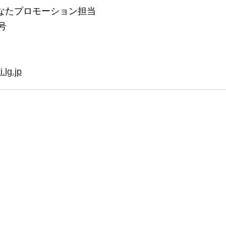
なたプロモーション担当
号
.lg.jp