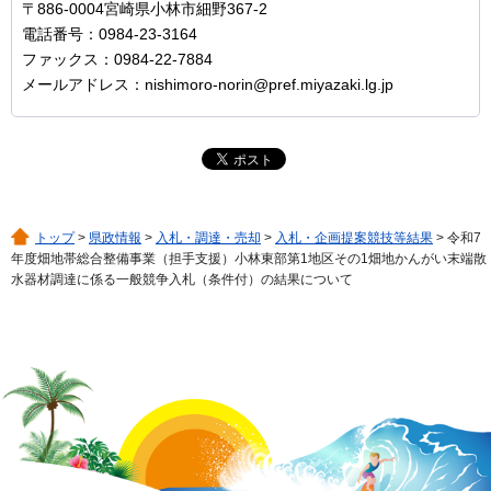
〒886-0004宮崎県小林市細野367-2
電話番号：0984-23-3164
ファックス：0984-22-7884
メールアドレス：nishimoro-norin@pref.miyazaki.lg.jp
トップ
>
県政情報
>
入札・調達・売却
>
入札・企画提案競技等結果
> 令和7
年度畑地帯総合整備事業（担手支援）小林東部第1地区その1畑地かんがい末端散
水器材調達に係る一般競争入札（条件付）の結果について