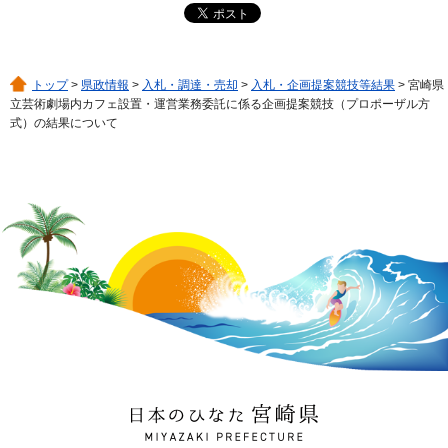
トップ
>
県政情報
>
入札・調達・売却
>
入札・企画提案競技等結果
> 宮崎県
立芸術劇場内カフェ設置・運営業務委託に係る企画提案競技（プロポーザル方
式）の結果について
日本のひなた 宮崎県
MIYAZAKI PREFECTURE