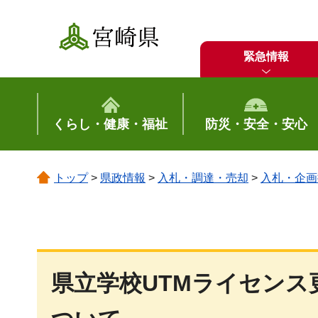
宮崎県
緊急情報
くらし・健康・福祉
防災・安全・安心
トップ
>
県政情報
>
入札・調達・売却
>
入札・企画
県立学校UTMライセン