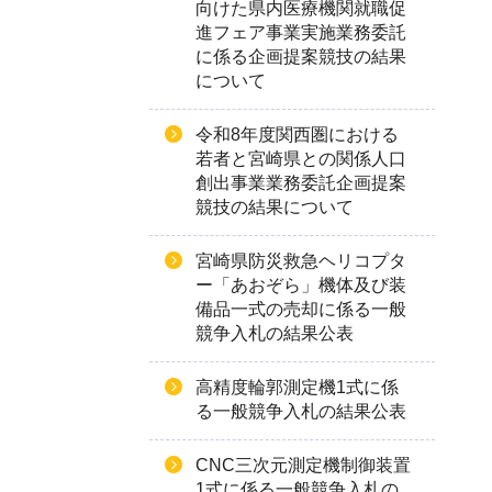
向けた県内医療機関就職促
進フェア事業実施業務委託
に係る企画提案競技の結果
について
令和8年度関西圏における
若者と宮崎県との関係人口
創出事業業務委託企画提案
競技の結果について
宮崎県防災救急ヘリコプタ
ー「あおぞら」機体及び装
備品一式の売却に係る一般
競争入札の結果公表
高精度輪郭測定機1式に係
る一般競争入札の結果公表
CNC三次元測定機制御装置
1式に係る一般競争入札の