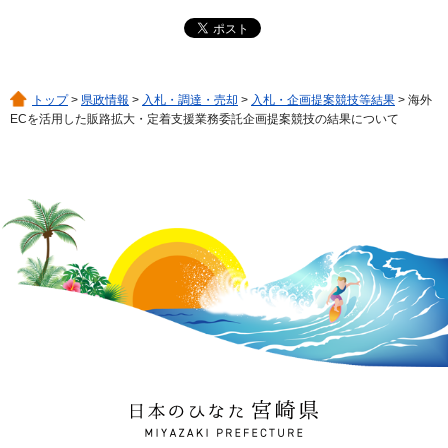
トップ
>
県政情報
>
入札・調達・売却
>
入札・企画提案競技等結果
> 海外
ECを活用した販路拡大・定着支援業務委託企画提案競技の結果について
日本のひなた 宮崎県
MIYAZAKI PREFECTURE