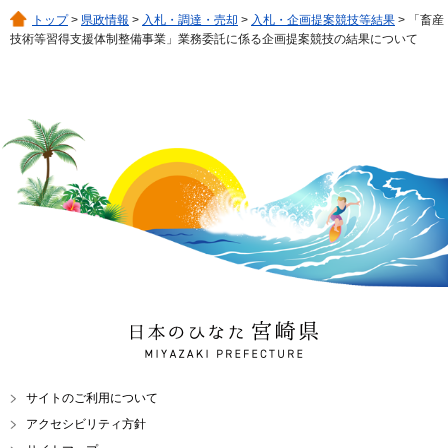
トップ
>
県政情報
>
入札・調達・売却
>
入札・企画提案競技等結果
> 「畜産
技術等習得支援体制整備事業」業務委託に係る企画提案競技の結果について
日本のひなた 宮崎県
MIYAZAKI PREFECTURE
サイトのご利用について
アクセシビリティ方針