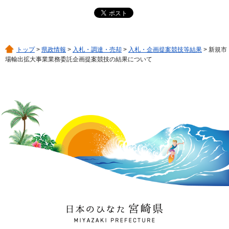
トップ
>
県政情報
>
入札・調達・売却
>
入札・企画提案競技等結果
> 新規市
場輸出拡大事業業務委託企画提案競技の結果について
日本のひなた 宮崎県
MIYAZAKI PREFECTURE