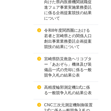
向けた県内医療機関就職促
進フェア事業実施業務委託
に係る企画提案競技の結果
について
令和8年度関西圏における
若者と宮崎県との関係人口
創出事業業務委託企画提案
競技の結果について
宮崎県防災救急ヘリコプタ
ー「あおぞら」機体及び装
備品一式の売却に係る一般
競争入札の結果公表
高精度輪郭測定機1式に係
る一般競争入札の結果公表
CNC三次元測定機制御装置
1式に係る一般競争入札の