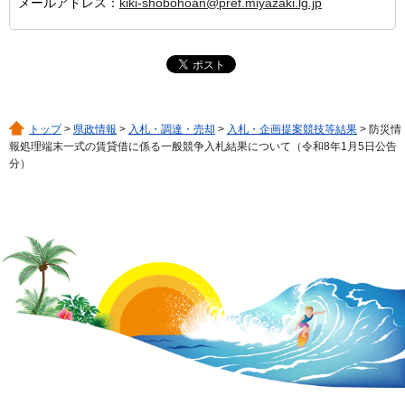
メールアドレス：
kiki-shobohoan@pref.miyazaki.lg.jp
トップ
>
県政情報
>
入札・調達・売却
>
入札・企画提案競技等結果
> 防災情
報処理端末一式の賃貸借に係る一般競争入札結果について（令和8年1月5日公告
分）