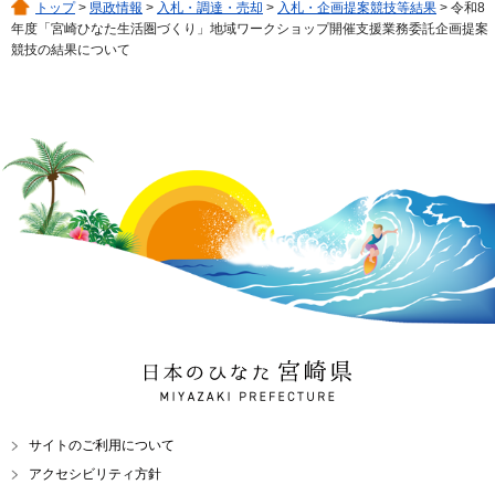
トップ
>
県政情報
>
入札・調達・売却
>
入札・企画提案競技等結果
> 令和8
年度「宮崎ひなた生活圏づくり」地域ワークショップ開催支援業務委託企画提案
競技の結果について
日本のひなた 宮崎県
MIYAZAKI PREFECTURE
サイトのご利用について
アクセシビリティ方針