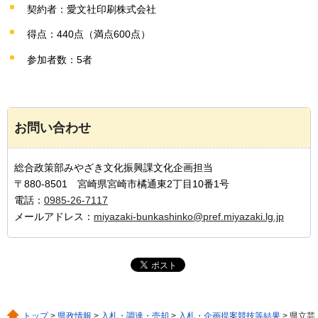
契約者：愛文社印刷株式会社
得点：440点（満点600点）
参加者数：5者
お問い合わせ
総合政策部みやざき文化振興課文化企画担当
〒880-8501 宮崎県宮崎市橘通東2丁目10番1号
電話：
0985-26-7117
メールアドレス：
miyazaki-bunkashinko@pref.miyazaki.lg.jp
トップ
>
県政情報
>
入札・調達・売却
>
入札・企画提案競技等結果
> 県立芸