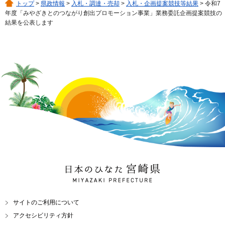
トップ
>
県政情報
>
入札・調達・売却
>
入札・企画提案競技等結果
> 令和7
年度「みやざきとのつながり創出プロモーション事業」業務委託企画提案競技の
結果を公表します
日本のひなた 宮崎県
MIYAZAKI PREFECTURE
サイトのご利用について
アクセシビリティ方針