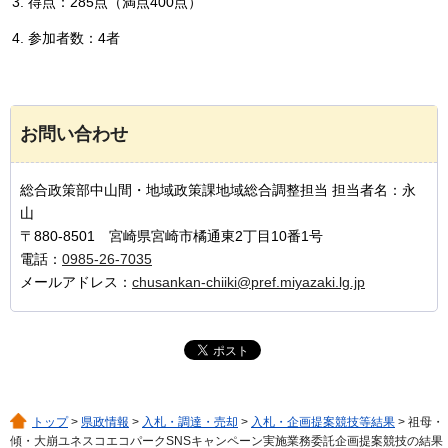
得点：285点（満点400点）
参加者数：4者
お問い合わせ
総合政策部中山間・地域政策課地域総合調整担当 担当者名：永
山
〒880-8501 宮崎県宮崎市橘通東2丁目10番1号
電話：
0985-26-7035
メールアドレス：
chusankan-chiiki@pref.miyazaki.lg.jp
トップ
>
県政情報
>
入札・調達・売却
>
入札・企画提案競技等結果
> 祖母・
傾・大崩ユネスコエコパークSNSキャンペーン実施業務委託企画提案競技の結果