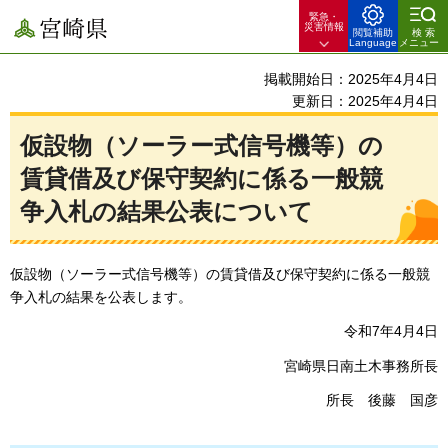
緊急・
宮崎県
災害情報
閲覧補助
検索
Language
メニュー
掲載開始日：2025年4月4日
更新日：2025年4月4日
仮設物（ソーラー式信号機等）の
賃貸借及び保守契約に係る一般競
争入札の結果公表について
仮設物（ソーラー式信号機等）の賃貸借及び保守契約に係る一般競
争入札の結果を公表します。
令和7年4月4日
宮崎県日南土木事務所長
所長
後
藤
国
彦