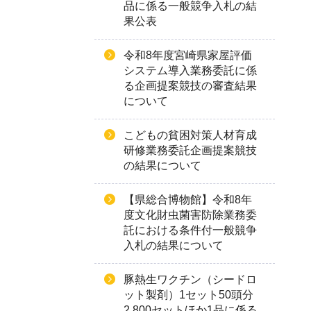
品に係る一般競争入札の結
果公表
令和8年度宮崎県家屋評価
システム導入業務委託に係
る企画提案競技の審査結果
について
こどもの貧困対策人材育成
研修業務委託企画提案競技
の結果について
【県総合博物館】令和8年
度文化財虫菌害防除業務委
託における条件付一般競争
入札の結果について
豚熱生ワクチン（シードロ
ット製剤）1セット50頭分
2,800セットほか1品に係る