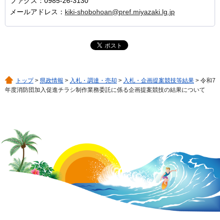
ファクス：0985-26-3130
メールアドレス：
kiki-shobohoan@pref.miyazaki.lg.jp
トップ
>
県政情報
>
入札・調達・売却
>
入札・企画提案競技等結果
> 令和7
年度消防団加入促進チラシ制作業務委託に係る企画提案競技の結果について