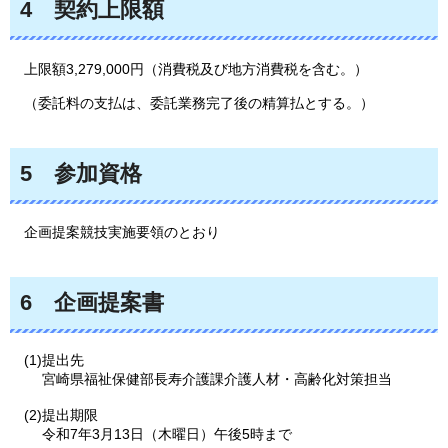
4
契約
上限額
上限額3
,279,000円（消費税及び地方消費税を含む。）
（
委託料の支払は、委託業務完了後の精算払とする。）
5
参加
資格
企画
提案競技実施要領のとおり
6
企画
提案書
(1)提出先
宮崎県福祉保健部長寿介護課介護人材・高齢化対策担当
(2)提出期限
令和7年3月13日（木曜日）午後5時まで