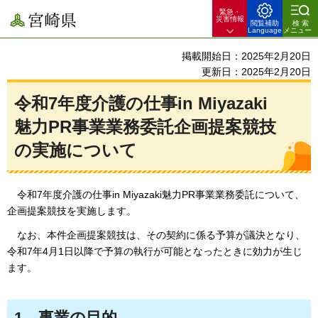
緊急・
宮崎県
災害情報
閲覧補助
検索
Language
メニュー
掲載開始日：2025年2月20日
更新日：2025年2月20日
令和7年度介護の仕事in Miyazaki
魅力PR事業業務委託企画提案競技
の実施について
令和7年度
介護の仕事in Miyazaki魅力PR事業業務委託について、
企画提案競技を実施します。
なお、
本件企画提案競技は、その契約に係る予算が議決となり、
令和7年4月1日以降で予算の執行が可能となったときに効力が生じ
ます。
1
事
業の目的