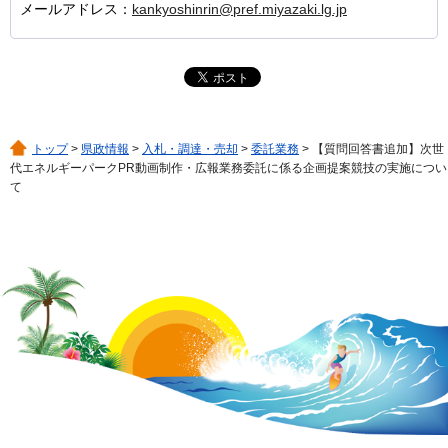
メールアドレス：
kankyoshinrin@pref.miyazaki.lg.jp
トップ
>
県政情報
>
入札・調達・売却
>
委託業務
> 【質問回答書追加】次世
代エネルギーパークPR動画制作・広報業務委託に係る企画提案競技の実施につい
て